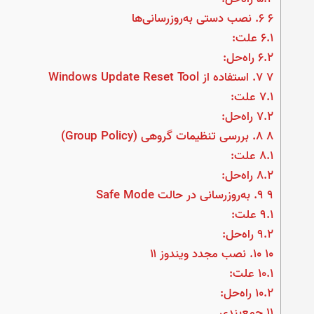
6
6. نصب دستی به‌روزرسانی‌ها
6.1
علت:
6.2
راه‌حل:
7
۷. استفاده از Windows Update Reset Tool
7.1
علت:
7.2
راه‌حل:
8
۸. بررسی تنظیمات گروهی (Group Policy)
8.1
علت:
8.2
راه‌حل:
9
۹. به‌روزرسانی در حالت Safe Mode
9.1
علت:
9.2
راه‌حل:
10
۱۰. نصب مجدد ویندوز ۱۱
10.1
علت:
10.2
راه‌حل:
11
جمع‌بندی