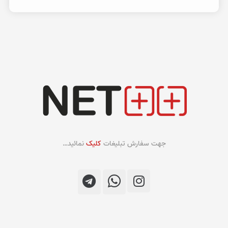
جهت سفارش تبلیغات
کلیک
نمائید…