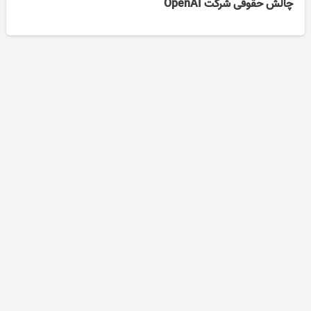
چالش حقوقی شرکت OpenAI