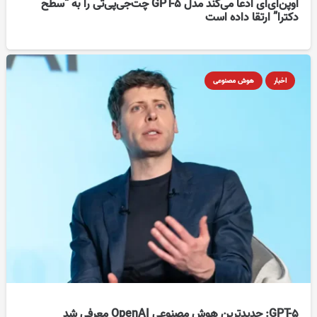
اوپن‌ای‌آی ادعا می‌کند مدل GPT-5 چت‌جی‌پی‌تی را به “سطح
دکترا” ارتقا داده است
اخبار
هوش مصنوعی
GPT-5: جدیدترین هوش مصنوعی OpenAI معرفی شد