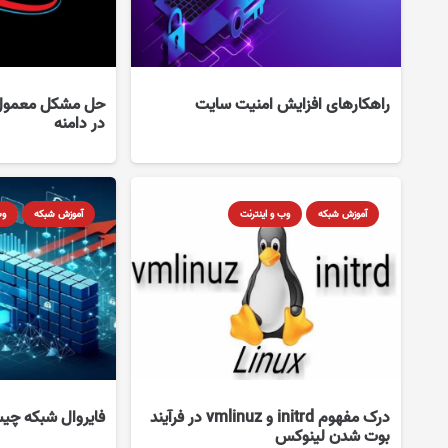
راهکارهای افزایش امنیت سایت
در دامنه
آموزش شبکه
وب و اینترنت
آموزش شبکه
وب
درک مفهوم initrd و vmlinuz در فرآیند
فایروال شبکه چ
بوت شدن لینوکس